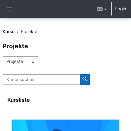
Zum Hauptinhalt
Login
Website-Übersicht
Kurse
Projekte
Projekte
Kursbereiche
Kurse suchen
Kurse suchen
Kursliste